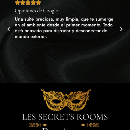







Opiniones de Google
Opini
La
Una suite preciosa, muy limpia, que te sumerge
Un mo
y
en el ambiente desde el primer momento. Todo
Decor
está pensado para disfrutar y desconectar del
impec
o,
mundo exterior.
yo vi
del m
cer y
emos