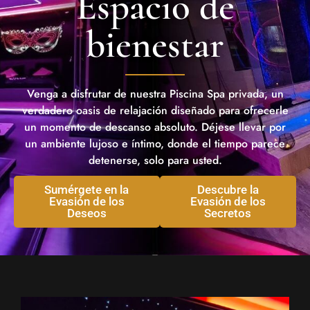
Espacio de
bienestar
Venga a disfrutar de nuestra Piscina Spa privada, un
verdadero oasis de relajación diseñado para ofrecerle
un momento de descanso absoluto. Déjese llevar por
un ambiente lujoso e íntimo, donde el tiempo parece
detenerse, solo para usted.
Sumérgete en la
Descubre la
Evasión de los
Evasión de los
Deseos
Secretos