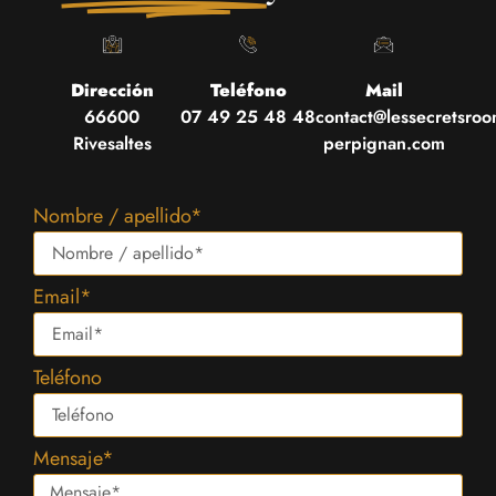
Dirección
Teléfono
Mail
66600
07 49 25 48 48
contact@lessecretsroo
Rivesaltes
perpignan.com
Nombre / apellido*
Email*
Teléfono
Mensaje*